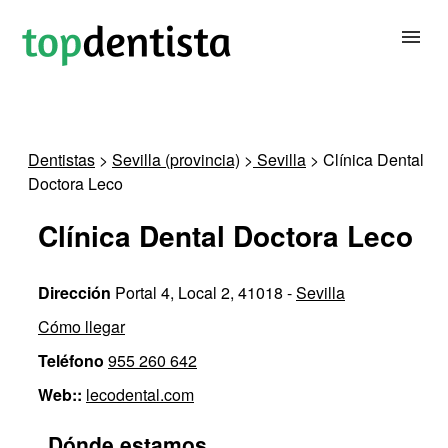
BUSCAR DENTISTA
Dentistas
>
Sevilla (provincia)
>
Sevilla
> Clínica Dental
Doctora Leco
PARA CLÍNICAS DENTALES
Clínica Dental Doctora Leco
CONTACTAR
Dirección
Portal 4, Local 2, 41018 -
Sevilla
Cómo llegar
Teléfono
955 260 642
Web::
lecodental.com
Dónde estamos