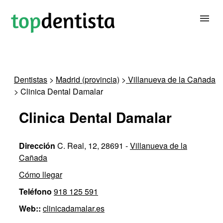
BUSCAR DENTISTA
Dentistas
>
Madrid (provincia)
>
Villanueva de la Cañada
> Clinica Dental Damalar
PARA CLÍNICAS DENTALES
Clinica Dental Damalar
CONTACTAR
Dirección
C. Real, 12, 28691 -
Villanueva de la
Cañada
Cómo llegar
Teléfono
918 125 591
Web::
clinicadamalar.es