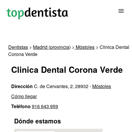
BUSCAR DENTISTA
Dentistas
>
Madrid (provincia)
>
Móstoles
> Clinica Dental
Corona Verde
PARA CLÍNICAS DENTALES
Clinica Dental Corona Verde
CONTACTAR
Dirección
C. de Cervantes, 2, 28932 -
Móstoles
Cómo llegar
Teléfono
916 643 959
Dónde estamos