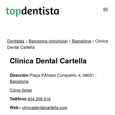
BUSCAR DENTISTA
Dentistas
>
Barcelona (provincia)
>
Barcelona
> Clinica
Dental Cartella
PARA CLÍNICAS DENTALES
Clinica Dental Cartella
CONTACTAR
Dirección
Plaça d'Alvaro Cunqueiro, 4, 08031 -
Barcelona
Cómo llegar
Teléfono
934 208 916
Web::
clinicadentalcartella.com