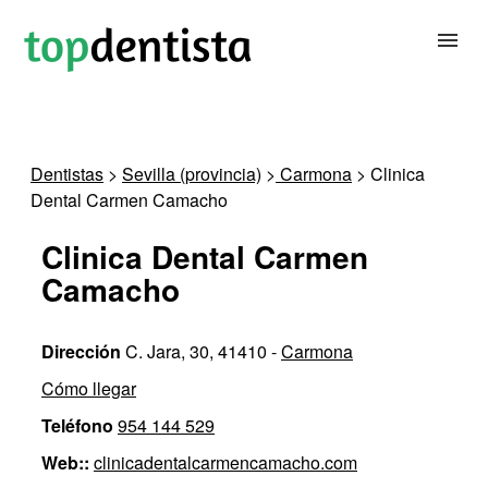
BUSCAR DENTISTA
Dentistas
>
Sevilla (provincia)
>
Carmona
> Clinica
Dental Carmen Camacho
PARA CLÍNICAS DENTALES
Clinica Dental Carmen
CONTACTAR
Camacho
Dirección
C. Jara, 30, 41410 -
Carmona
Cómo llegar
Teléfono
954 144 529
Web::
clinicadentalcarmencamacho.com