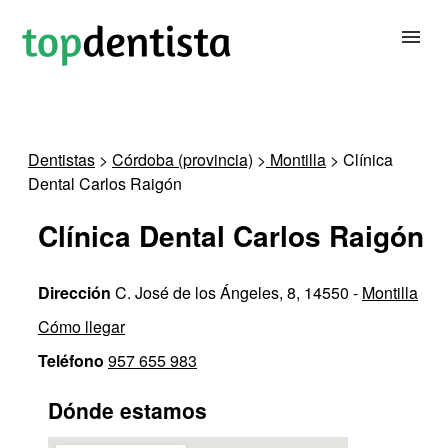
BUSCAR DENTISTA
Dentistas
>
Córdoba (provincia)
>
Montilla
> Clínica
Dental Carlos Raigón
PARA CLÍNICAS DENTALES
Clínica Dental Carlos Raigón
CONTACTAR
Dirección
C. José de los Ángeles, 8, 14550 -
Montilla
Cómo llegar
Teléfono
957 655 983
Dónde estamos