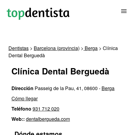
BUSCAR DENTISTA
Dentistas
>
Barcelona (provincia)
>
Berga
> Clínica
Dental Berguedà
PARA CLÍNICAS DENTALES
Clínica Dental Berguedà
CONTACTAR
Dirección
Passeig de la Pau, 41, 08600 -
Berga
Cómo llegar
Teléfono
931 712 020
Web::
dentalbergueda.com
Dónde estamos