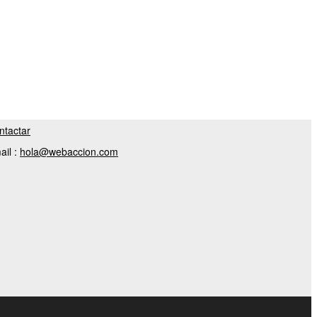
ntactar
ail :
hola@webaccion.com