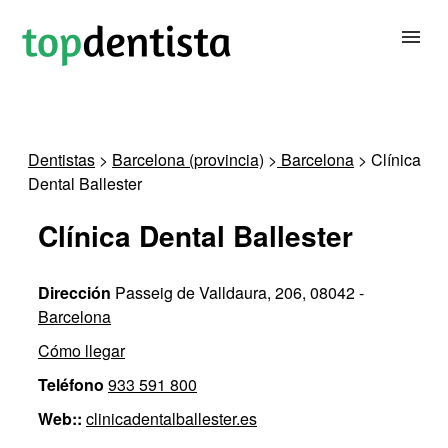
BUSCAR DENTISTA
Dentistas
>
Barcelona (provincia)
>
Barcelona
> Clínica
Dental Ballester
PARA CLÍNICAS DENTALES
Clínica Dental Ballester
CONTACTAR
Dirección
Passeig de Valldaura, 206, 08042 -
Barcelona
Cómo llegar
Teléfono
933 591 800
Web::
clinicadentalballester.es