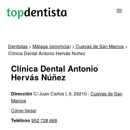
BUSCAR DENTISTA
Dentistas
>
Málaga (provincia)
>
Cuevas de San Marcos
>
Clínica Dental Antonio Hervás Núñez
PARA CLÍNICAS DENTALES
Clínica Dental Antonio
CONTACTAR
Hervás Núñez
Dirección
C/ Juan Carlos I, 9, 29210 -
Cuevas de San
Marcos
Cómo llegar
Teléfono
952 728 668