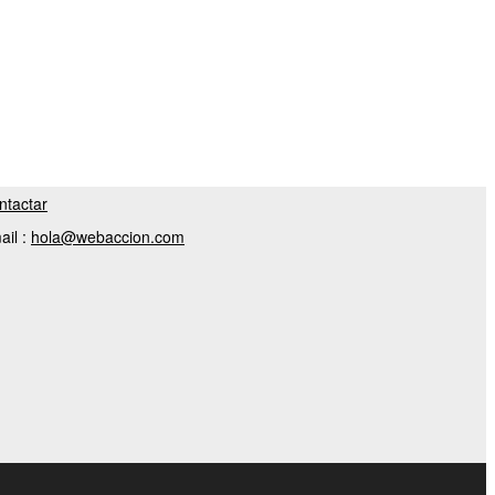
ntactar
ail :
hola@webaccion.com