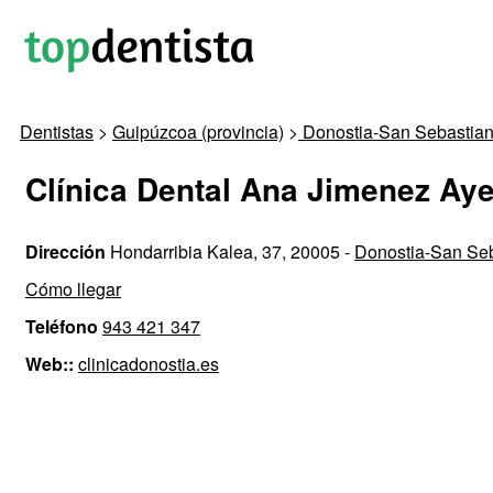
Dentistas
>
Guipúzcoa (provincia)
>
Donostia-San Sebastia
Clínica Dental Ana Jimenez Ay
Dirección
Hondarribia Kalea, 37, 20005 -
Donostia-San Se
Cómo llegar
Teléfono
943 421 347
Web::
clinicadonostia.es