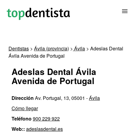
BUSCAR DENTISTA
Dentistas
>
Ávila (provincia)
>
Ávila
> Adeslas Dental
Ávila Avenida de Portugal
PARA CLÍNICAS DENTALES
Adeslas Dental Ávila
CONTACTAR
Avenida de Portugal
Dirección
Av. Portugal, 13, 05001 -
Ávila
Cómo llegar
Teléfono
900 229 922
Web::
adeslasdental.es