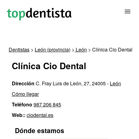
BUSCAR DENTISTA
Dentistas
>
León (provincia)
>
León
> Clínica Cio Dental
PARA CLÍNICAS DENTALES
Clínica Cio Dental
CONTACTAR
Dirección
C. Fray Luis de León, 27, 24005 -
León
Cómo llegar
Teléfono
987 206 845
Web::
ciodental.es
Dónde estamos