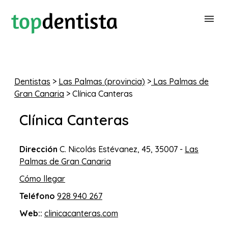
BUSCAR DENTISTA
Dentistas
>
Las Palmas (provincia)
>
Las Palmas de
Gran Canaria
> Clínica Canteras
PARA CLÍNICAS DENTALES
Clínica Canteras
CONTACTAR
Dirección
C. Nicolás Estévanez, 45, 35007 -
Las
Palmas de Gran Canaria
Cómo llegar
Teléfono
928 940 267
Web::
clinicacanteras.com