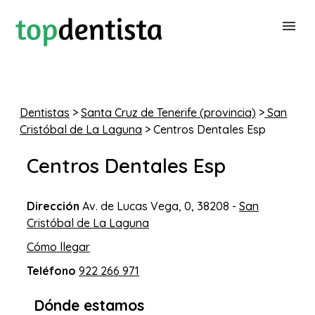
BUSCAR DENTISTA
Dentistas
>
Santa Cruz de Tenerife (provincia)
>
San
Cristóbal de La Laguna
> Centros Dentales Esp
PARA CLÍNICAS DENTALES
Centros Dentales Esp
CONTACTAR
Dirección
Av. de Lucas Vega, 0, 38208 -
San
Cristóbal de La Laguna
Cómo llegar
Teléfono
922 266 971
Dónde estamos