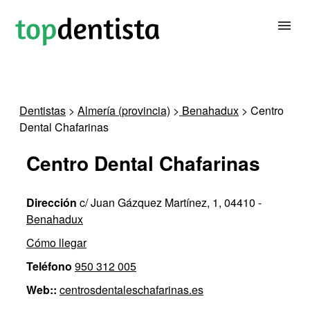
BUSCAR DENTISTA
Dentistas
>
Almería (provincia)
>
Benahadux
> Centro
Dental Chafarinas
PARA CLÍNICAS DENTALES
Centro Dental Chafarinas
CONTACTAR
Dirección
c/ Juan Gázquez Martínez, 1, 04410 -
Benahadux
Cómo llegar
Teléfono
950 312 005
Web::
centrosdentaleschafarinas.es