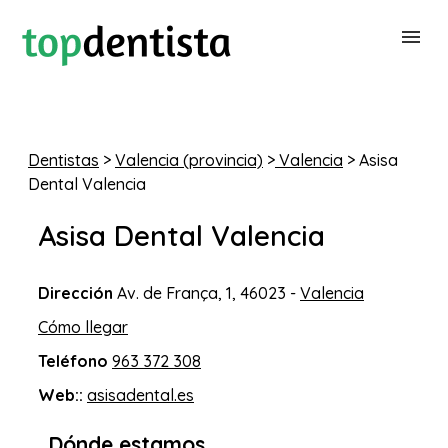
BUSCAR DENTISTA
Dentistas
>
Valencia (provincia)
>
Valencia
> Asisa
Dental Valencia
PARA CLÍNICAS DENTALES
Asisa Dental Valencia
CONTACTAR
Dirección
Av. de França, 1, 46023 -
Valencia
Cómo llegar
Teléfono
963 372 308
Web::
asisadental.es
Dónde estamos