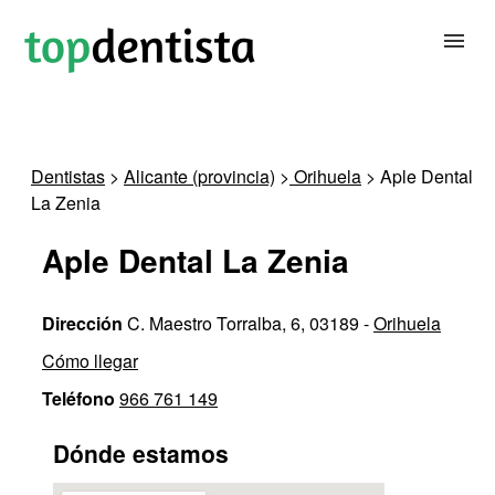
BUSCAR DENTISTA
Dentistas
>
Alicante (provincia)
>
Orihuela
> Aple Dental
La Zenia
PARA CLÍNICAS DENTALES
Aple Dental La Zenia
CONTACTAR
Dirección
C. Maestro Torralba, 6, 03189 -
Orihuela
Cómo llegar
Teléfono
966 761 149
Dónde estamos